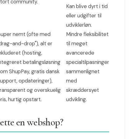
stort community.
Kan blive dyrt i tid
eller udgifter til
udviklerløn.
Super nemt (ofte med
Mindre fleksibilitet
drag-and-drop"), alt er
til meget
nkluderet (hosting,
avancerede
ntegreret betalingsløsning
specialtilpasninger
om ShupPay, gratis dansk
sammenlignet
upport, opdateringer),
med
ransparent og overskuelig
skræddersyet
ris, hurtig opstart.
udvikling.
rette en webshop?