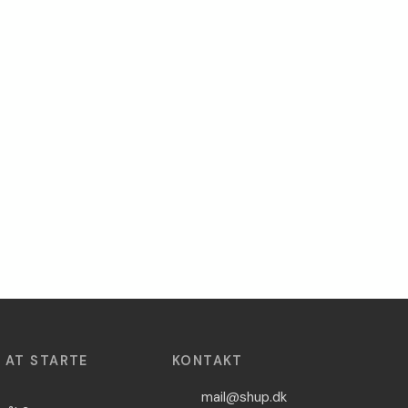
L AT STARTE
KONTAKT
mail@shup.dk