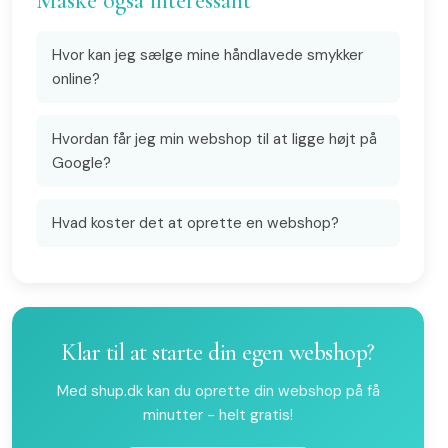
Måske også interessant
Hvor kan jeg sælge mine håndlavede smykker
online?
Hvordan får jeg min webshop til at ligge højt på
Google?
Hvad koster det at oprette en webshop?
Klar til at starte din egen webshop?
Med shup.dk kan du oprette din webshop på få
minutter - helt gratis!