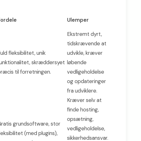
Fordele
Ulemper
Ekstremt dyrt,
tidskrævende at
uld fleksibilitet, unik
udvikle, kræver
unktionalitet, skræddersyet
løbende
ræcis til forretningen.
vedligeholdelse
og opdateringer
fra udviklere.
Kræver selv at
finde hosting,
opsætning,
ratis grundsoftware, stor
vedligeholdelse,
leksibilitet (med plugins),
sikkerhedsansvar.