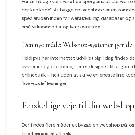
For år tilbage var svaret på spørgsmålet desværre oft
der kan kode". At bygge en webshop var en kompli
specialviden inden for webudvikling, databaser og 
små virksomheder og iværksættere.
Den nye måde: Webshop-systemer gør det l
Heldigvis har internettet udviklet sig. I dag findes
systemer og platforme, der er designet til at gøre d
onlinebutik – helt uden at skrive en eneste linje ko
"low-code" løsninger.
Forskellige veje til din websho
Der findes flere måder at bygge en webshop på, og h
til, afhænger af dit valg: