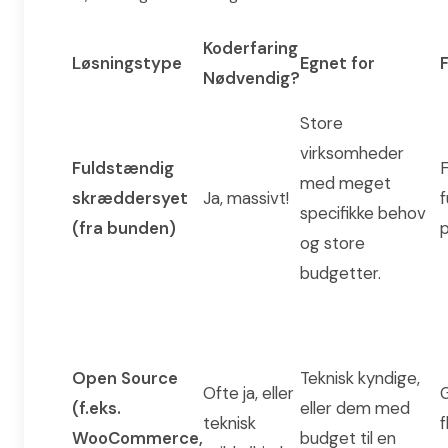
Koderfaring
Løsningstype
Egnet for
Nødvendig?
Store
virksomheder
Fuldstændig
F
med meget
skræddersyet
Ja, massivt!
f
specifikke behov
(fra bunden)
p
og store
budgetter.
Open Source
Teknisk kyndige,
Ofte ja, eller
G
(f.eks.
eller dem med
teknisk
f
WooCommerce,
budget til en