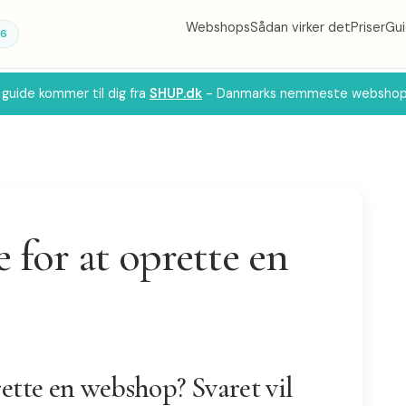
Webshops
Sådan virker det
Priser
Gu
26
guide kommer til dig fra
SHUP.dk
- Danmarks nemmeste webshop
for at oprette en
ette en webshop? Svaret vil