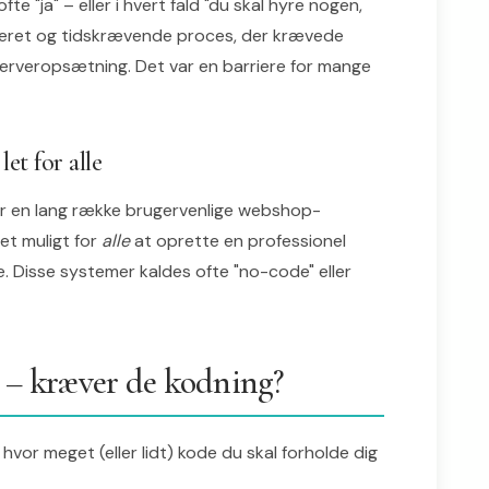
e "ja" – eller i hvert fald "du skal hyre nogen,
ceret og tidskrævende proces, der krævede
serveropsætning. Det var en barriere for mange
et for alle
 der en lang række brugervenlige webshop-
et muligt for
alle
at oprette en professionel
de. Disse systemer kaldes ofte "no-code" eller
p – kræver de kodning?
vor meget (eller lidt) kode du skal forholde dig