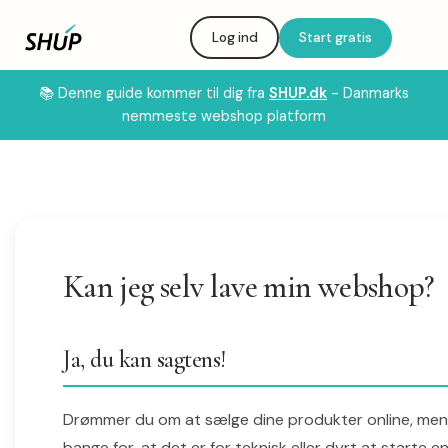
Log ind
Start gratis
📚 Denne guide kommer til dig fra
SHUP.dk
- Danmarks
nemmeste webshop platform
Kan jeg selv lave min webshop?
Ja, du kan sagtens!
Drømmer du om at sælge dine produkter online, men
bange for, at det er for teknisk eller dyrt at starte e