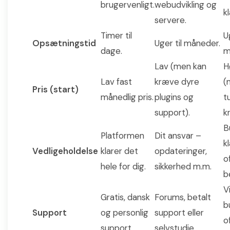
brugervenligt.
webudvikling og
kl
servere.
Timer til
U
Opsætningstid
Uger til måneder.
dage.
m
Lav (men kan
H
Lav fast
kræve dyre
(
Pris (start)
månedlig pris.
plugins og
t
support).
k
B
Platformen
Dit ansvar –
k
Vedligeholdelse
klarer det
opdateringer,
o
hele for dig.
sikkerhed m.m.
b
V
Gratis, dansk
Forums, betalt
b
Support
og personlig
support eller
o
support.
selvstudie.