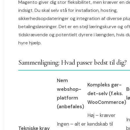
Magento giver dig stor fleksibilitet, men kræver en de
indsigt. Du skal selv stå for installation, hosting,
sikkerhedsopdateringer og integration af diverse plu
betalingsløsninger. Det er en stejl læringskurve og o
tidskrævende og potentielt dyrere i længden, hvis du
hyre hjælp.
Sammenligning: Hvad passer bedst til dig?
Nem
Kompleks gør-
webshop-
B
det-selv (f.eks.
platform
l
WooCommerce)
(anbefales)
Høj – kræver
I
Ingen – alt er
kendskab til
Tekniske krav
b