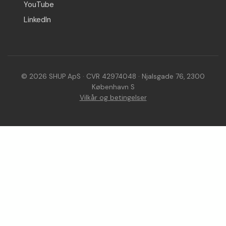
YouTube
LinkedIn
© 2026 SHUP ApS · CVR 42974048 · Njalsgade 76, 2300
København S
Vilkår og betingelser