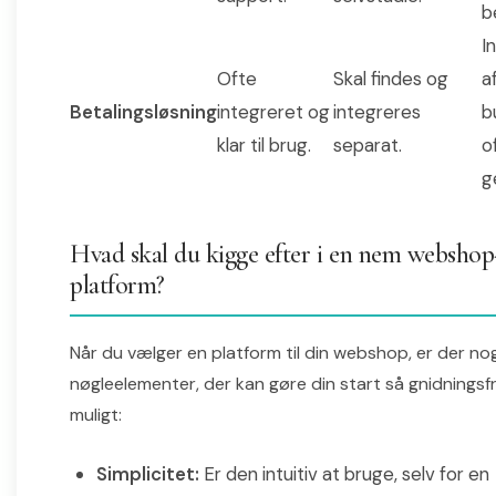
b
I
Ofte
Skal findes og
a
Betalingsløsning
integreret og
integreres
b
klar til brug.
separat.
o
g
Hvad skal du kigge efter i en nem webshop
platform?
Når du vælger en platform til din webshop, er der no
nøgleelementer, der kan gøre din start så gnidningsf
muligt:
Simplicitet:
Er den intuitiv at bruge, selv for en