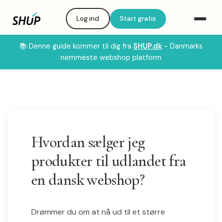
Log ind
Start gratis
📚 Denne guide kommer til dig fra
SHUP.dk
- Danmarks
nemmeste webshop platform
Hvordan sælger jeg
produkter til udlandet fra
en dansk webshop?
Drømmer du om at nå ud til et større