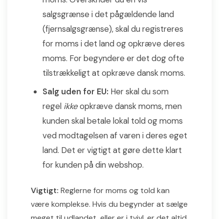
salgsgrænse i det pågældende land
(fjernsalgsgrænse), skal du registreres
for moms i det land og opkræve deres
moms. For begyndere er det dog ofte
tilstrækkeligt at opkræve dansk moms.
Salg uden for EU:
Her skal du som
regel
ikke
opkræve dansk moms, men
kunden skal betale lokal told og moms
ved modtagelsen af varen i deres eget
land. Det er vigtigt at gøre dette klart
for kunden på din webshop.
Vigtigt:
Reglerne for moms og told kan
være komplekse. Hvis du begynder at sælge
meget til udlandet, eller er i tvivl, er det altid