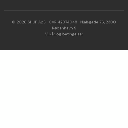
© 2026 SHUP ApS · CVR 42974048 · Njalsgade 76, 2300
København S
Vilkår og betingelser