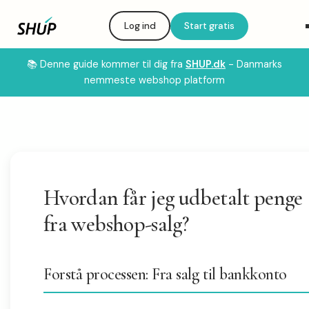
Log ind
Start gratis
📚 Denne guide kommer til dig fra
SHUP.dk
- Danmarks
nemmeste webshop platform
Hvordan får jeg udbetalt penge
fra webshop-salg?
Forstå processen: Fra salg til bankkonto