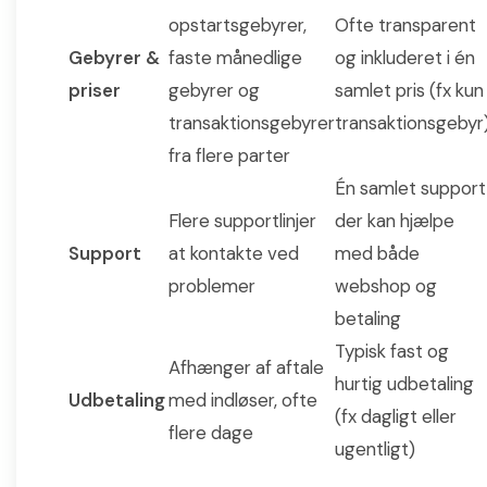
opstartsgebyrer,
Ofte transparent
Gebyrer &
faste månedlige
og inkluderet i én
priser
gebyrer og
samlet pris (fx kun
transaktionsgebyrer
transaktionsgebyr
fra flere parter
Én samlet support
Flere supportlinjer
der kan hjælpe
Support
at kontakte ved
med både
problemer
webshop og
betaling
Typisk fast og
Afhænger af aftale
hurtig udbetaling
Udbetaling
med indløser, ofte
(fx dagligt eller
flere dage
ugentligt)