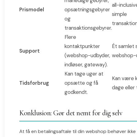
månedlige gebyrer,
all-inclusiv
Prismodel
opsætningsgebyrer
simple
og
transaktio
transaktionsgebyrer.
Flere
kontaktpunkter
Ét samlet 
Support
(webshop-udbyder,
webshop-u
indløser, gateway).
Kan tage uger at
Kan være k
Tidsforbrug
opsætte og få
dage eller 
godkendt.
Konklusion: Gør det nemt for dig selv
At få en betalingsaftale til din webshop behøver ikke