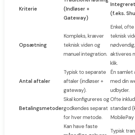
Integreret
Kriterie
(Indløser +
(f.eks. Sh
Gateway)
Enkel, ofte
Kompleks, kræver
teknisk vi
Opsætning
teknisk viden og
nødvendig
manuel integration.
aktiveres 
klik.
Typisk to separate
Én samlet 
Antal aftaler
aftaler (indløser +
med din w
gateway).
udbyder.
Skal konfigureres og
Ofte inklu
Betalingsmetoder
godkendes separat
standard (
for hver metode.
MobilePay 
Kan have faste
Typisk tra