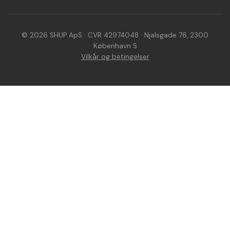
© 2026 SHUP ApS · CVR 42974048 · Njalsgade 76, 2300
København S
Vilkår og betingelser