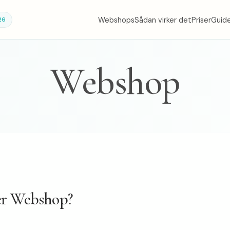
Webshops
Sådan virker det
Priser
Guid
26
Webshop
er Webshop?