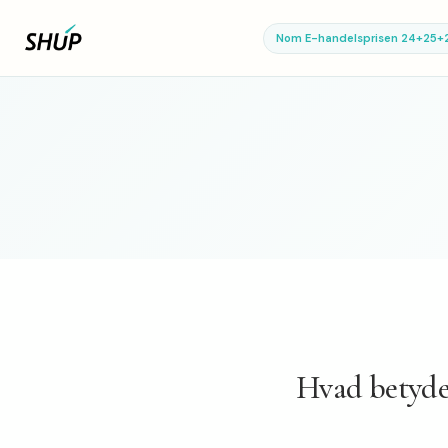
Nom E-handelsprisen 24+25+
Hvad betyd