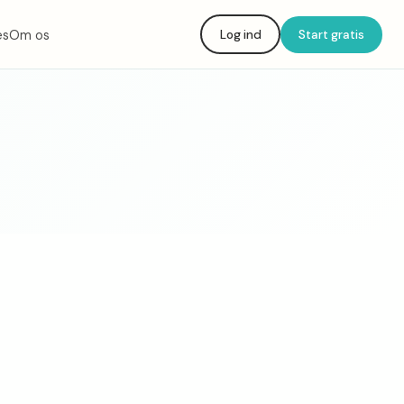
es
Om os
Log ind
Start gratis