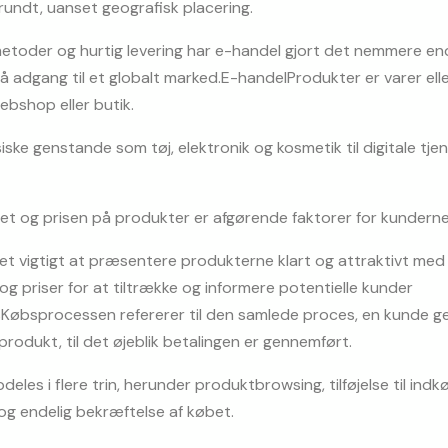
rundt, uanset geografisk placering.
etoder og hurtig levering har e-handel gjort det nemmere end
 adgang til et globalt marked.E-handelProdukter er varer eller
 webshop eller butik.
siske genstande som tøj, elektronik og kosmetik til digitale tj
tet og prisen på produkter er afgørende faktorer for kundernes
t vigtigt at præsentere produkterne klart og attraktivt med 
 og priser for at tiltrække og informere potentielle kunder 
Købsprocessen refererer til den samlede proces, en kunde ge
 produkt, til det øjeblik betalingen er gennemført.
les i flere trin, herunder produktbrowsing, tilføjelse til indkøb
g endelig bekræftelse af købet.