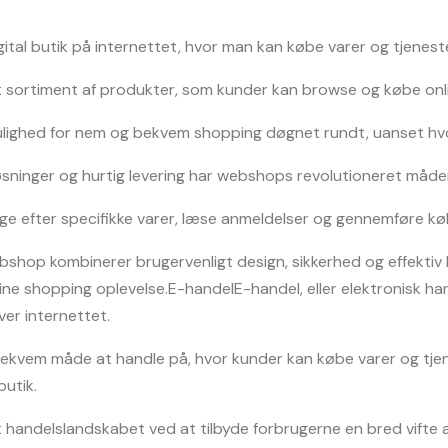
ital butik på internettet, hvor man kan købe varer og tjeneste
t sortiment af produkter, som kunder kan browse og købe onl
lighed for nem og bekvem shopping døgnet rundt, uanset hvo
øsninger og hurtig levering har webshops revolutioneret måden
e efter specifikke varer, læse anmeldelser og gennemføre køb
shop kombinerer brugervenligt design, sikkerhed og effektiv k
ne shopping oplevelse.E-handelE-handel, eller elektronisk hande
ver internettet.
bekvem måde at handle på, hvor kunder kan købe varer og tjene
butik.
handelslandskabet ved at tilbyde forbrugerne en bred vifte a