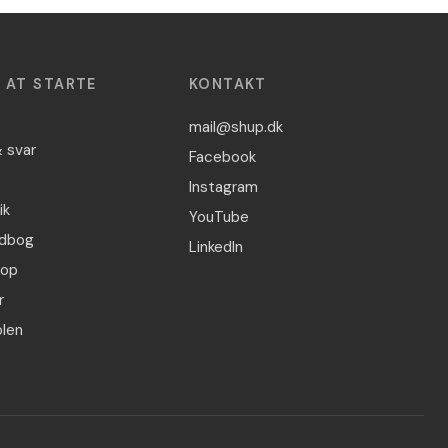
L AT STARTE
KONTAKT
mail@shup.dk
 svar
Facebook
Instagram
ik
YouTube
dbog
LinkedIn
hop
r
len