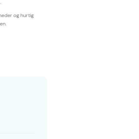
.
heder og hurtig 
en.