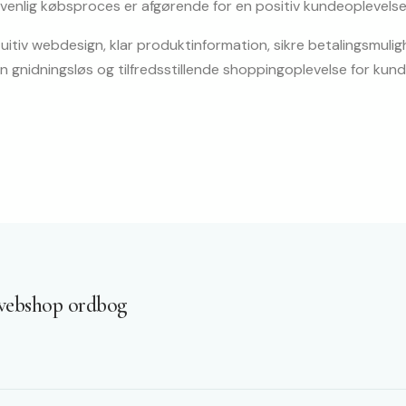
rvenlig købsproces er afgørende for en positiv kundeoplevelse
itiv webdesign, klar produktinformation, sikre betalingsmulig
 en gnidningsløs og tilfredsstillende shoppingoplevelse for kund
webshop ordbog