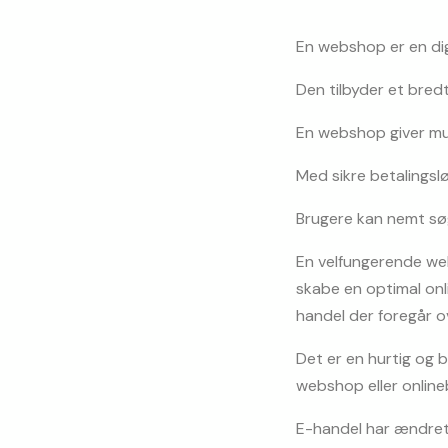
En webshop er en dig
Den tilbyder et bred
En webshop giver mu
Med sikre betalingsl
Brugere kan nemt søg
En velfungerende web
skabe en optimal onli
handel der foregår o
Det er en hurtig og 
webshop eller online
E-handel har ændret 