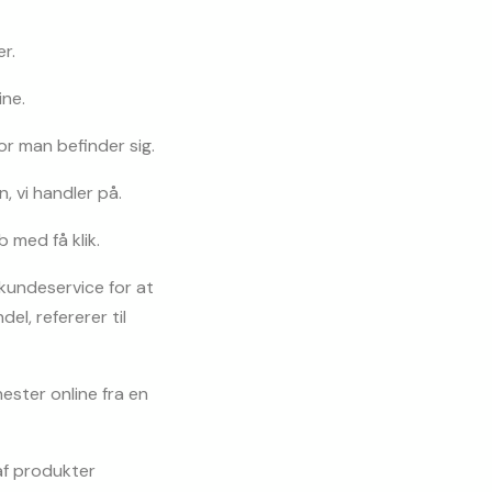
r.
ine.
r man befinder sig.
, vi handler på.
 med få klik.
undeservice for at 
l, refererer til 
ster online fra en 
f produkter 