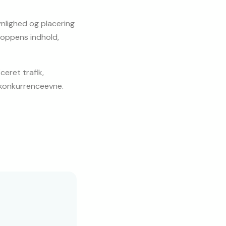
lighed og placering 
oppens indhold, 
eret trafik, 
 konkurrenceevne.