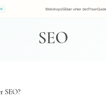
Webshops
Sådan virker det
Priser
Guid
26
SEO
er SEO?