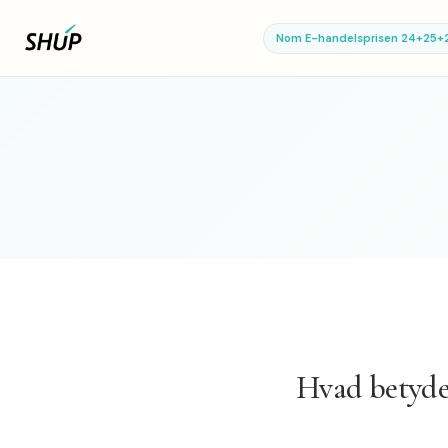
Nom E-handelsprisen 24+25+
Hvad betyd