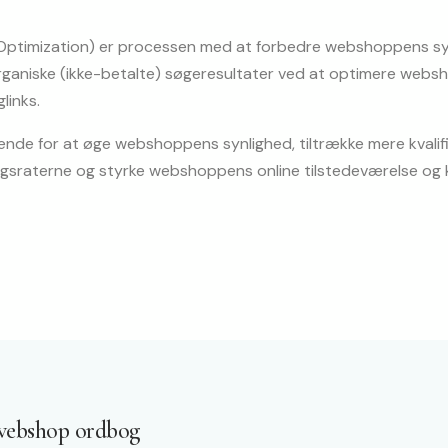
Optimization) er processen med at forbedre webshoppens syn
ganiske (ikke-betalte) søgeresultater ved at optimere websh
links.
ende for at øge webshoppens synlighed, tiltrække mere kvalific
ngsraterne og styrke webshoppens online tilstedeværelse og
webshop ordbog