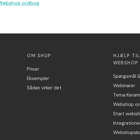
l Webshop ordbog
OM SHUP
HJÆLP TI
WEBSHOP
Priser
Spørgsmål &
Eksempler
Webinarer
Sådan virker det
Tema Keram
Webshop or
Start webs
Integratione
Webshopsko