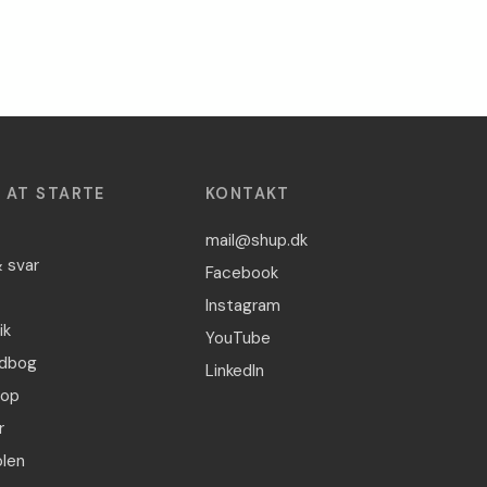
L AT STARTE
KONTAKT
mail@shup.dk
 svar
Facebook
Instagram
ik
YouTube
dbog
LinkedIn
hop
r
len