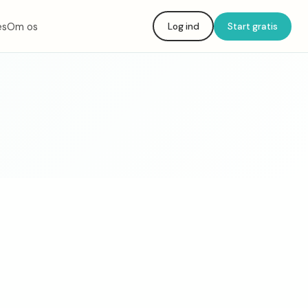
es
Om os
Log ind
Start gratis