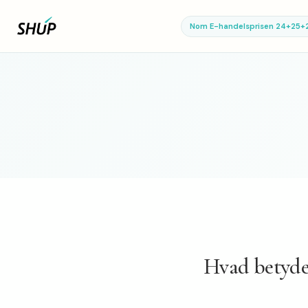
Nom E-handelsprisen 24+25+
Hvad betyde