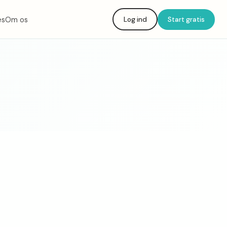
es
Om os
Log ind
Start gratis