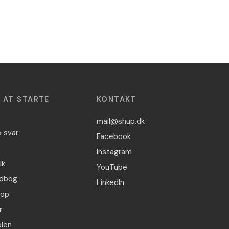
L AT STARTE
KONTAKT
mail@shup.dk
 svar
Facebook
Instagram
ik
YouTube
dbog
LinkedIn
hop
r
len